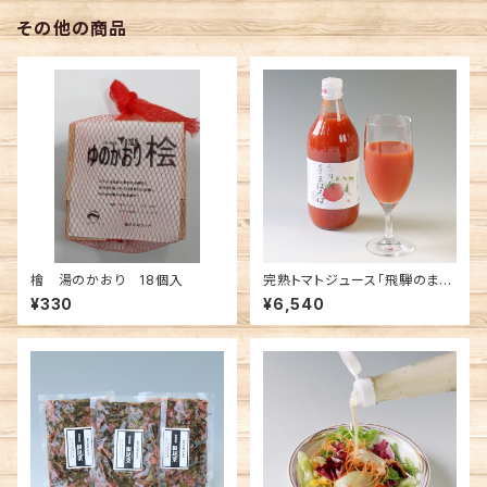
その他の商品
檜 湯のかおり 18個入
完熟トマトジュース「飛騨のまほ
ろば」500ml 12本入
¥330
¥6,540