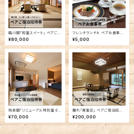
臨川閣「和室スイート」 ペアご宿
フレンチランチA ペアお食事券
泊招待券
入浴券付
¥80,000
¥5,000
飛泉閣「リニューアル特別室 63
離れ「青嵐荘」 ペアご宿泊招待
㎡」 ペアご宿泊招待券
券
¥70,000
¥200,000