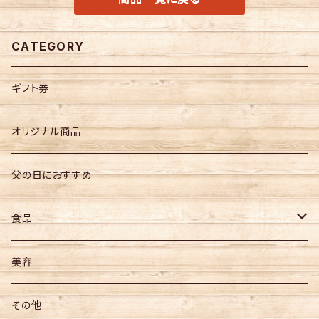
CATEGORY
ギフト券
オリジナル商品
父の日におすすめ
食品
お菓子
美容
飲料
その他