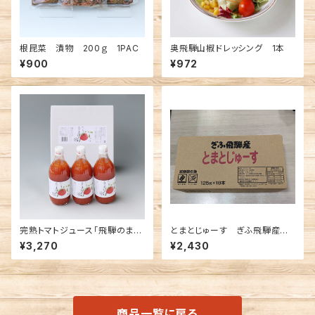
根昆菜 漬物 200ｇ 1PAC
奥飛騨山椒ドレッシング 1本
¥900
¥972
完熟トマトジュース「飛騨のまほ
とまとじゅーす ぎふ飛騨産 1
ろば」500ml 6本入
25g ３Ｐ×6 1箱
¥3,270
¥2,430
商品一覧に戻る