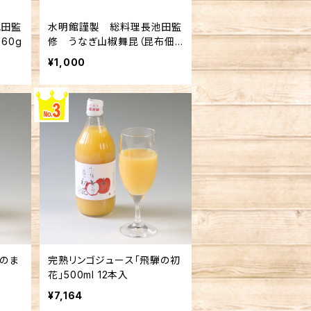
池田監
水明館謹製 総料理長池田監
60g
修 うなぎ山椒舞昆（昆布佃
煮） 50g
¥1,000
のま
完熟リンゴジュース「飛騨の初
花」500ml 12本入
¥7,164