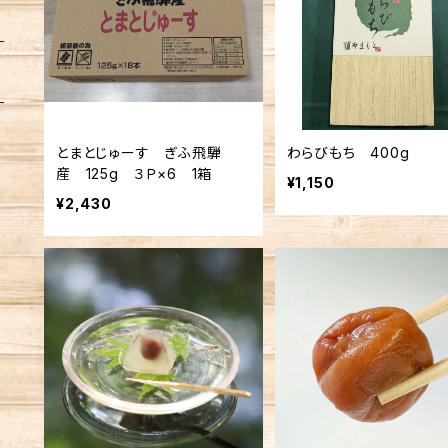
とまとじゅーす ぎふ飛騨
わらびもち 400g
産 125g ３Ｐ×6 1箱
¥1,150
¥2,430