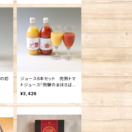
騨の初
ジュース6本セット 完熟トマ
トジュース「飛騨のまほろば」5
00ml3本 完熟リンゴジュー
¥3,426
ス「飛騨の初花」500ml 3本