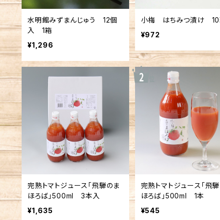
水明館みずまんじゅう 12個
小梅 はちみつ漬け 1
入 1箱
¥972
¥1,296
完熟トマトジュース「飛騨のま
完熟トマトジュース「飛騨
ほろば」500ml 3本入
ほろば」500ml 1本
¥1,635
¥545