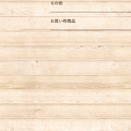
飲料
その他
その他食品
お買い得商品