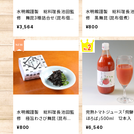
水明館謹製 総料理長池田監
水明館謹製 総料理長
修 舞昆3種詰合せ（昆布佃
修 黒舞昆（昆布佃煮） 
煮）
¥3,564
¥800
水明館謹製 総料理長池田監
完熟トマトジュース「飛騨
修 極旨わさび舞昆（昆布佃
ほろば」500ml 12本入
煮） 60g
¥800
¥6,540