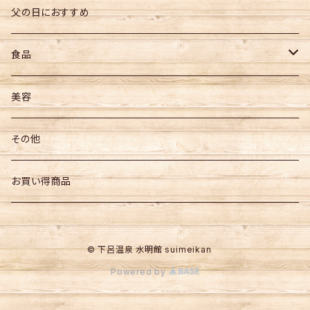
父の日におすすめ
食品
お菓子
美容
飲料
その他
その他食品
お買い得商品
© 下呂温泉 水明館 suimeikan
Powered by