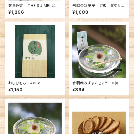
数量限定 THE SUIMEI とろ
飛騨の駄菓子 豆板 6枚入
けるおいしさオリジナル 水明の
3個セット
¥1,296
¥1,080
杏仁豆腐 3個入 ※クール便
わらびもち 400g
水明館みずまんじゅう 8個
入 1箱
¥1,150
¥864