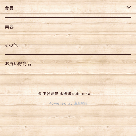
食品
お菓子
美容
飲料
その他
その他食品
お買い得商品
© 下呂温泉 水明館 suimeikan
Powered by