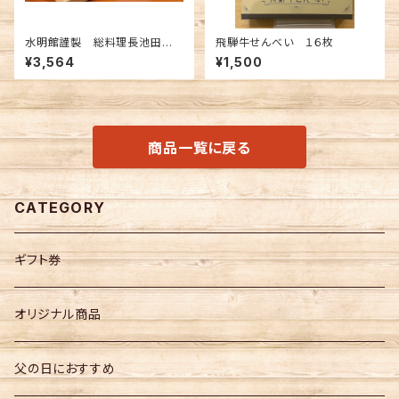
水明館謹製 総料理長池田監
飛騨牛せんべい １６枚
修 舞昆3種詰合せ（昆布佃煮）
¥3,564
¥1,500
商品一覧に戻る
CATEGORY
ギフト券
オリジナル商品
父の日におすすめ