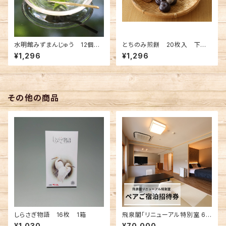
水明館みずまんじゅう 12個
とちのみ煎餅 20枚入 下呂
入 1箱
温泉名物
¥1,296
¥1,296
その他の商品
しらさぎ物語 16枚 1箱
飛泉閣「リニューアル特別室 63
㎡」 ペアご宿泊招待券
¥1,030
¥70,000