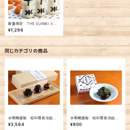
数量限定 THE SUIMEI とろ
けるおいしさオリジナル 水明の
¥1,296
杏仁豆腐 3個入 ※クール便
同じカテゴリの商品
水明館謹製 総料理長池田監
水明館謹製 総料理長池田監
修 舞昆3種詰合せ（昆布佃煮）
修 黒舞昆（昆布佃煮） 60g
¥3,564
¥800