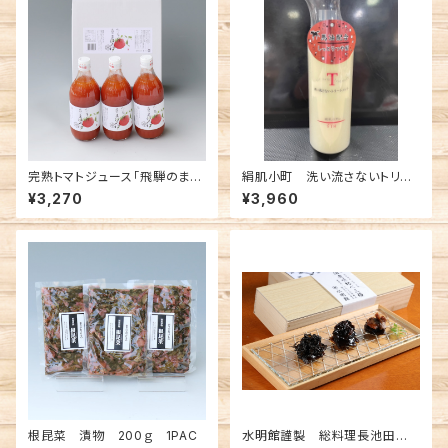
完熟トマトジュース「飛騨のまほ
絹肌小町 洗い流さないトリー
ろば」500ml 6本入
トメント １本
¥3,270
¥3,960
根昆菜 漬物 200ｇ 1PAC
水明館謹製 総料理長池田監