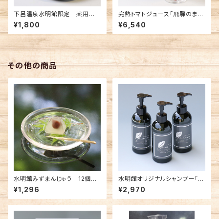
下呂温泉水明館限定 薬用入
完熟トマトジュース「飛騨のまほ
浴剤「下呂の湯」ボトル 1本
ろば」500ml 12本入
¥1,800
¥6,540
その他の商品
水明館みずまんじゅう 12個
水明館オリジナルシャンプー「h
入 1箱
a.no.ne」 1本
¥1,296
¥2,970