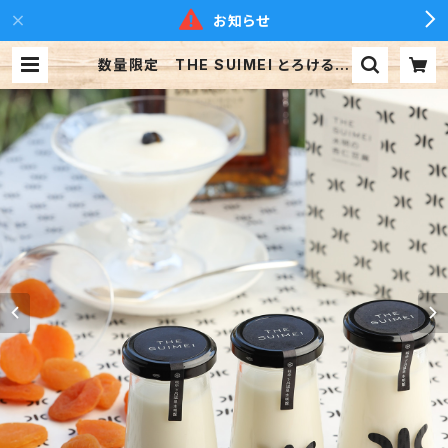
お知らせ
数量限定 THE SUIMEI とろけるお
いしさオリジナル 水明の杏仁豆腐 3
個入 ※クール便 | 下呂温泉 水明館
suimeikan