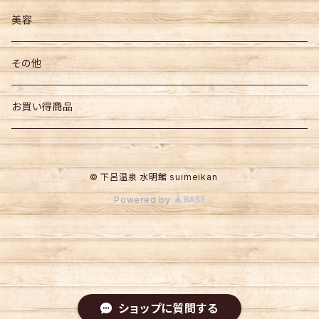
お菓子
美容
飲料
その他
その他食品
お買い得商品
© 下呂温泉 水明館 suimeikan
Powered by
ショップに質問する