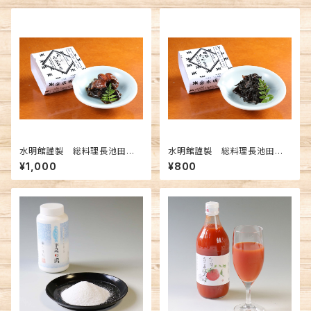
水明館謹製 総料理長池田監
水明館謹製 総料理長池田監
修 うなぎ山椒舞昆（昆布佃煮）
修 極旨わさび舞昆（昆布佃
¥1,000
¥800
50g
煮） 60g