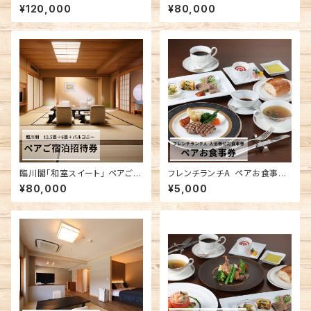
アご宿泊招待券
㎡」 ペアご宿泊招待券
¥120,000
¥80,000
臨川閣「和室スイート」 ペアご宿
フレンチランチA ペアお食事券
泊招待券
入浴券付
¥80,000
¥5,000