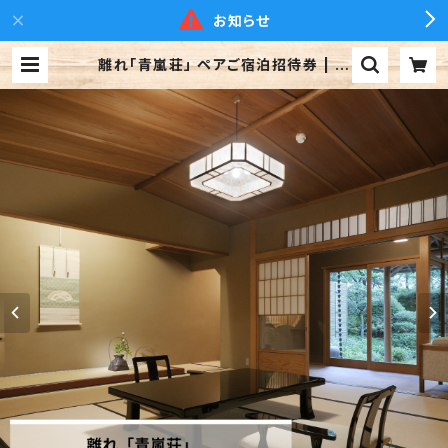
お知らせ
離れ「青嵐荘」 ペアご宿泊招待券 | 下
呂温泉 水明館 suimeikan