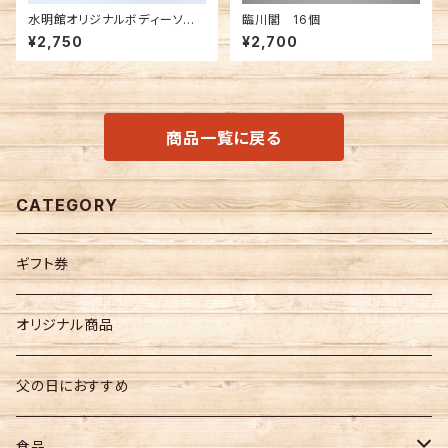
水明館オリジナルボディーソー
臨川閣 16個
プ「ha.no.ne」 1本
¥2,750
¥2,700
商品一覧に戻る
CATEGORY
ギフト券
オリジナル商品
父の日におすすめ
食品