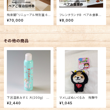
飛泉閣「リニューアル特別室 63
フレンチランチB ペアお食事券
㎡」 ペアご宿泊招待券
入浴券付
¥70,000
¥8,000
その他の商品
下呂温泉みすと 大(200g) 1
マメしばぬいぐるみ 飛騨牛
本
¥2,440
¥1,045