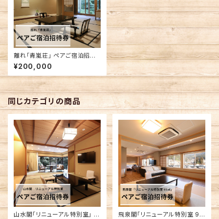
離れ「青嵐荘」 ペアご宿泊招待
券
¥200,000
同じカテゴリの商品
山水閣「リニューアル特別室」 ペ
飛泉閣「リニューアル特別室 91