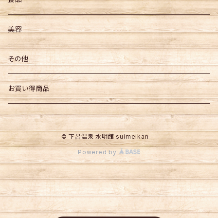
お菓子
美容
飲料
その他
その他食品
お買い得商品
© 下呂温泉 水明館 suimeikan
Powered by